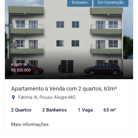
Exclusivo
Em Construção
A partir de:
R$ 320.000
Apartamento à Venda com 2 quartos, 63m²
Fátima III, Pouso Alegre-MG
2 Quartos
2 Banheiros
1 Vaga
63 m²
Mais informações