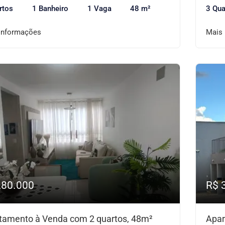
rtos
1 Banheiro
1 Vaga
48 m²
3 Qua
informações
Mais
280.000
R$ 
tamento à Venda com 2 quartos, 48m²
Apar