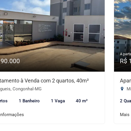
A parti
190.000
R$ 
tamento à Venda com 2 quartos, 40m²
Apar
gueis, Congonhal-MG
Mi
rtos
1 Banheiro
1 Vaga
40 m²
2 Qua
informações
Mais