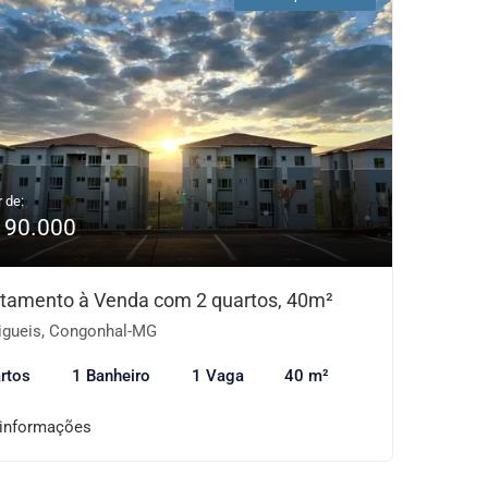
r de:
190.000
tamento à Venda com 2 quartos, 40m²
gueis, Congonhal-MG
rtos
1 Banheiro
1 Vaga
40 m²
 informações