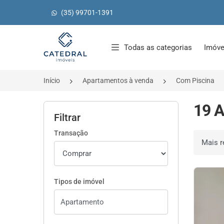
(35) 99701-1391
Página inicial
Todas as categorias
Imóve
Início
Apartamentos à venda
Com Piscina
19 A
Filtrar
Transação
Ordenar 
Tipos de imóvel