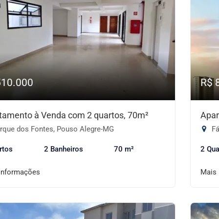
510.000
R$ 
tamento à Venda com 2 quartos, 70m²
Apar
rque dos Fontes, Pouso Alegre-MG
Fá
rtos
2 Banheiros
70 m²
2 Qua
informações
Mais