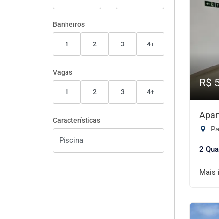
Banheiros
1
2
3
4+
Vagas
R$ 
1
2
3
4+
Apar
Características
Pa
2 Qua
Mais 