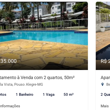
235.000
R$ 
tamento à Venda com 2 quartos, 50m²
Apar
la Vista, Pouso Alegre-MG
Be
rtos
1 Banheiro
1 Vaga
50 m²
2 Qua
informações
Mais