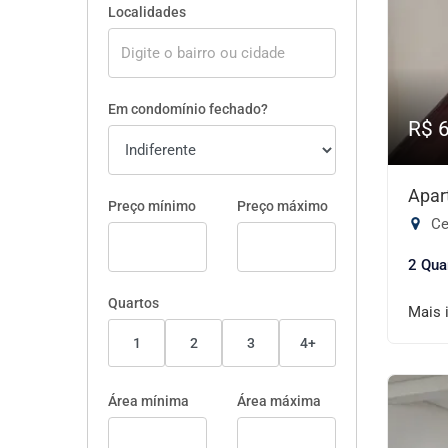
Localidades
Em condomínio fechado?
R$ 
Apar
Preço mínimo
Preço máximo
Ce
2 Qua
Quartos
Mais 
1
2
3
4+
Área mínima
Área máxima