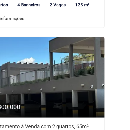
rtos
4 Banheiros
2 Vagas
125 m²
 informações
300.000
tamento à Venda com 2 quartos, 65m²