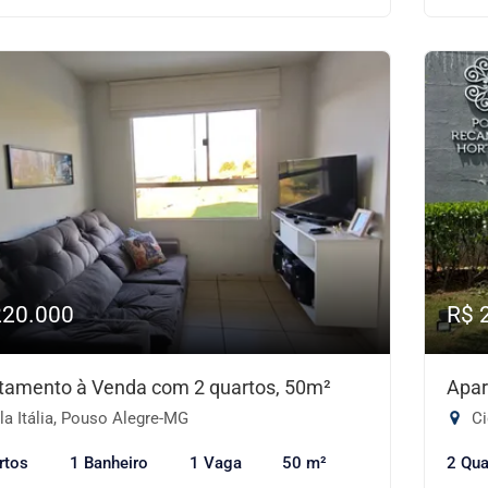
220.000
R$ 
tamento à Venda com 2 quartos, 50m²
Apar
a Itália, Pouso Alegre-MG
Ci
rtos
1 Banheiro
1 Vaga
50 m²
2 Qua