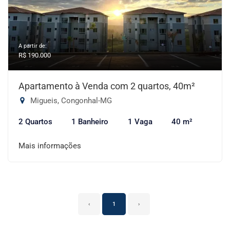
A partir de:
R$ 190.000
Apartamento à Venda com 2 quartos, 40m²
Migueis, Congonhal-MG
2 Quartos
1 Banheiro
1 Vaga
40 m²
Mais informações
‹
1
›