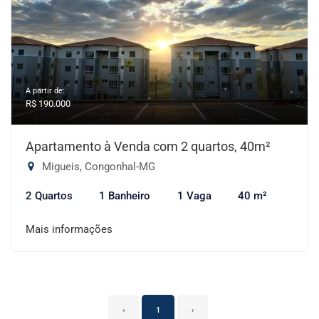
A partir de:
R$ 190.000
Apartamento à Venda com 2 quartos, 40m²
Migueis, Congonhal-MG
2 Quartos
1 Banheiro
1 Vaga
40 m²
Mais informações
‹
1
›