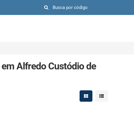
 em Alfredo Custódio de
Mostrar resultados em 
Mostrar resultad