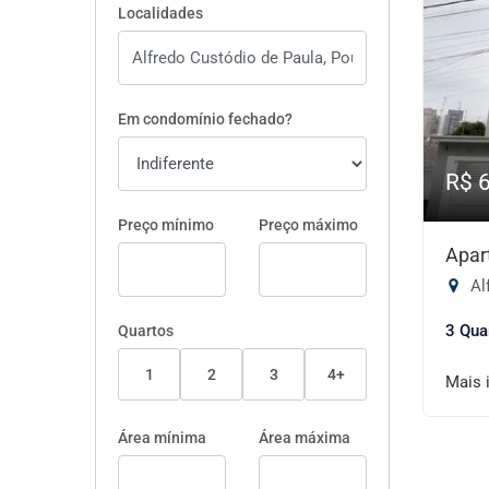
Localidades
Em condomínio fechado?
R$ 
Preço mínimo
Preço máximo
Apar
Al
3 Qua
Quartos
1
2
3
4+
Mais 
Área mínima
Área máxima