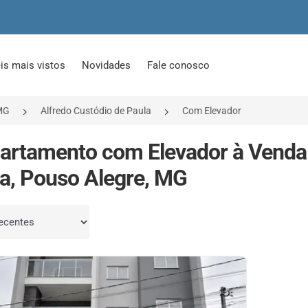
is mais vistos
Novidades
Fale conosco
MG
Alfredo Custódio de Paula
Com Elevador
artamento com Elevador à Venda
a, Pouso Alegre, MG
por