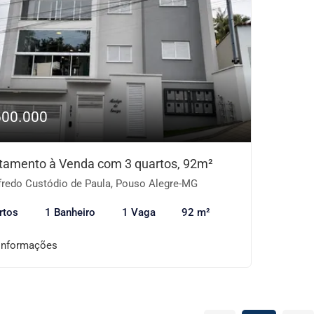
600.000
tamento à Venda com 3 quartos, 92m²
fredo Custódio de Paula, Pouso Alegre-MG
rtos
1 Banheiro
1 Vaga
92 m²
informações