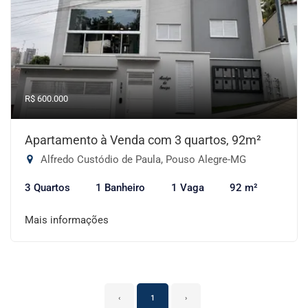
R$ 600.000
Apartamento à Venda com 3 quartos, 92m²
Alfredo Custódio de Paula, Pouso Alegre-MG
3 Quartos
1 Banheiro
1 Vaga
92 m²
Mais informações
‹
1
›