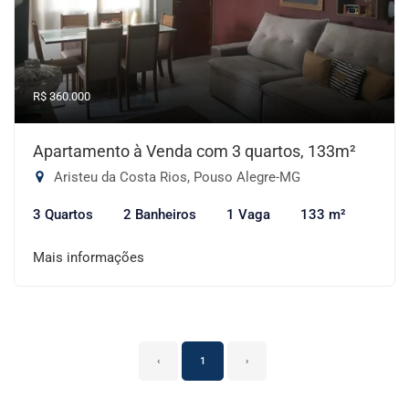
R$ 360.000
Apartamento à Venda com 3 quartos, 133m²
Aristeu da Costa Rios, Pouso Alegre-MG
3 Quartos
2 Banheiros
1 Vaga
133 m²
Mais informações
‹
1
›