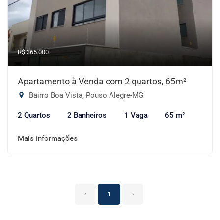
R$ 365.000
Apartamento à Venda com 2 quartos, 65m²
Bairro Boa Vista, Pouso Alegre-MG
2 Quartos
2 Banheiros
1 Vaga
65 m²
Mais informações
‹
1
›