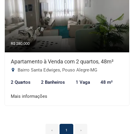
R$ 280.000
Apartamento à Venda com 2 quartos, 48m²
Bairro Santa Edwiges, Pouso Alegre-MG
2 Quartos
2 Banheiros
1 Vaga
48 m²
Mais informações
‹
1
›