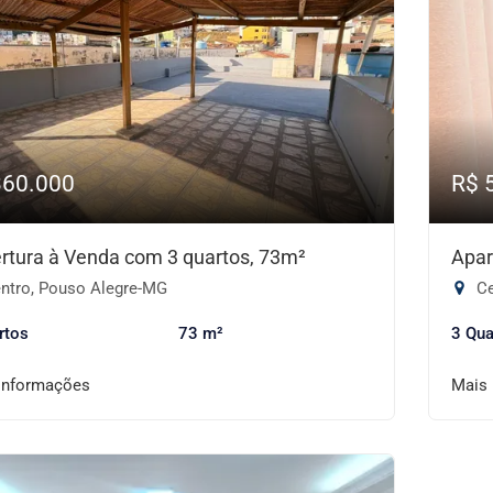
360.000
R$ 
rtura à Venda com 3 quartos, 73m²
Apar
ntro, Pouso Alegre-MG
Ce
rtos
73 m²
3 Qua
informações
Mais