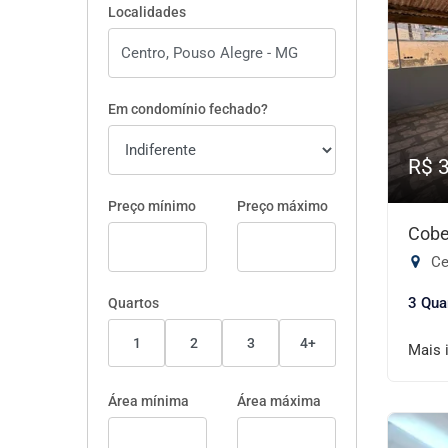
Localidades
Em condomínio fechado?
R$ 
Preço mínimo
Preço máximo
Cobe
Ce
3 Qua
Quartos
1
2
3
4+
Mais 
Área mínima
Área máxima