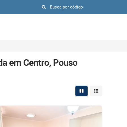
da em Centro, Pouso
Mostrar resultados em 
Mostrar resultad