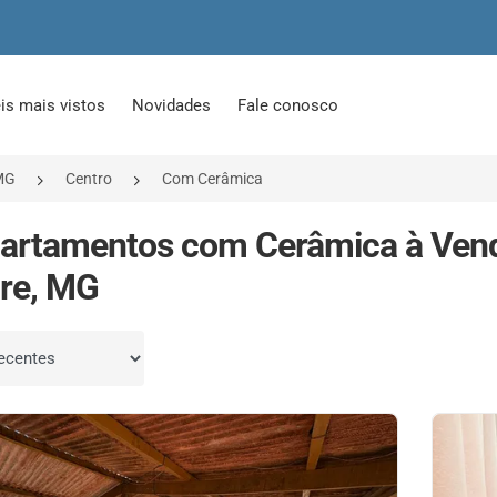
is mais vistos
Novidades
Fale conosco
MG
Centro
Com Cerâmica
artamentos com Cerâmica à Ven
re, MG
por