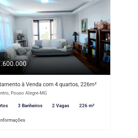
1.600.000
tamento à Venda com 4 quartos, 226m²
ntro, Pouso Alegre-MG
rtos
3 Banheiros
2 Vagas
226 m²
informações