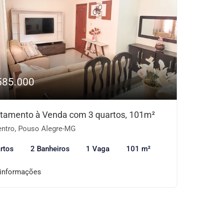
585.000
tamento à Venda com 3 quartos, 101m²
ntro, Pouso Alegre-MG
rtos
2 Banheiros
1 Vaga
101 m²
 informações