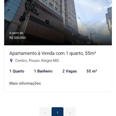
A partir de:
R$ 530.000
Apartamento à Venda com 1 quarto, 55m²
Centro, Pouso Alegre-MG
1 Quarto
1 Banheiro
2 Vagas
55 m²
Mais informações
‹
1
›