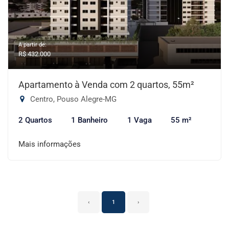
A partir de:
R$ 432.000
Apartamento à Venda com 2 quartos, 55m²
Centro, Pouso Alegre-MG
2 Quartos
1 Banheiro
1 Vaga
55 m²
Mais informações
‹
1
›