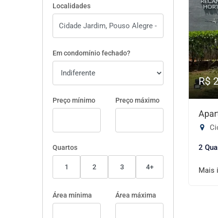
Localidades
Em condomínio fechado?
R$ 
Preço mínimo
Preço máximo
Apar
Ci
2 Qua
Quartos
1
2
3
4+
Mais 
Área mínima
Área máxima