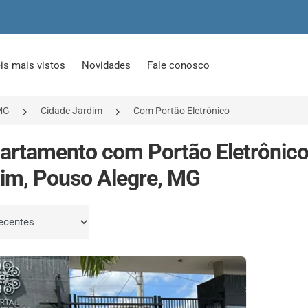
is mais vistos
Novidades
Fale conosco
MG
Cidade Jardim
Com Portão Eletrônico
artamento com Portão Eletrônic
im, Pouso Alegre, MG
por