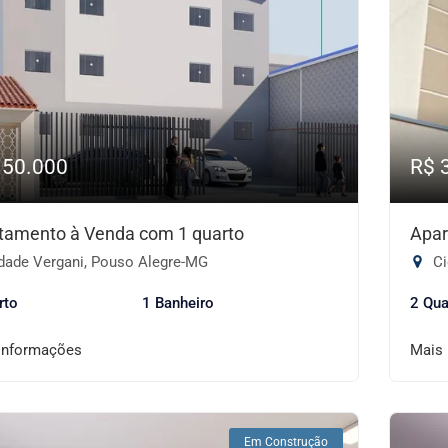
150.000
R$ 
tamento à Venda com 1 quarto
Apar
dade Vergani, Pouso Alegre-MG
Ci
rto
1 Banheiro
2 Qua
informações
Mais
Em Construção