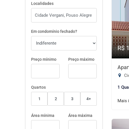
Localidades
Em condomínio fechado?
R$ 
Preço mínimo
Preço máximo
Apar
Ci
1 Qua
Quartos
1
2
3
4+
Mais 
Área mínima
Área máxima