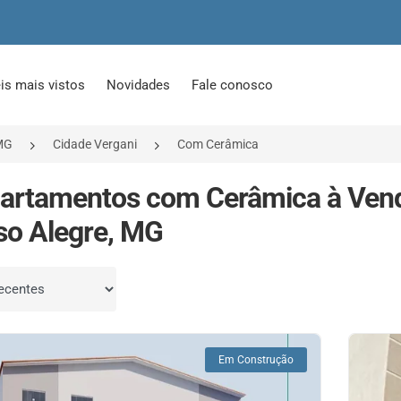
is mais vistos
Novidades
Fale conosco
MG
Cidade Vergani
Com Cerâmica
artamentos com Cerâmica à Vend
o Alegre, MG
por
Em Construção