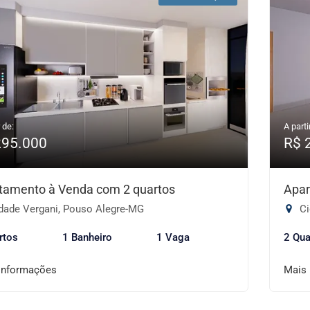
 de:
A parti
295.000
R$ 
tamento à Venda com 2 quartos
Apar
dade Vergani, Pouso Alegre-MG
Ci
rtos
1 Banheiro
1 Vaga
2 Qua
informações
Mais