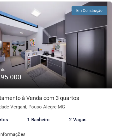
Em Construção
 de:
495.000
tamento à Venda com 3 quartos
dade Vergani, Pouso Alegre-MG
rtos
1 Banheiro
2 Vagas
informações