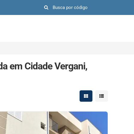
a em Cidade Vergani,
Mostrar resultados em 
Mostrar resultad