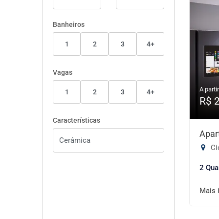
Banheiros
1
2
3
4+
Vagas
A partir
1
2
3
4+
R$ 
Características
Apar
Ci
2 Qua
Mais 