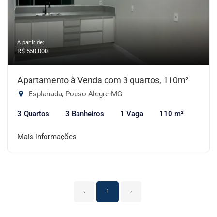
A partir de:
R$ 550.000
Apartamento à Venda com 3 quartos, 110m²
Esplanada, Pouso Alegre-MG
3 Quartos
3 Banheiros
1 Vaga
110 m²
Mais informações
‹
1
›