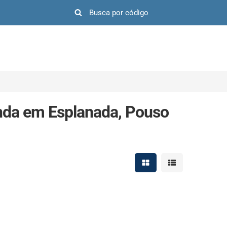
nda em Esplanada, Pouso
Mostrar resultados em 
Mostrar resultad