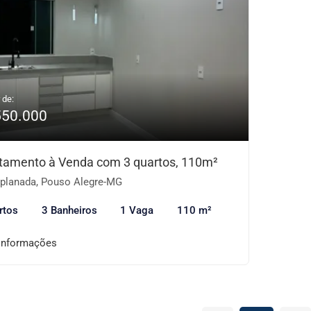
 de:
550.000
tamento à Venda com 3 quartos, 110m²
planada, Pouso Alegre-MG
rtos
3 Banheiros
1 Vaga
110 m²
informações