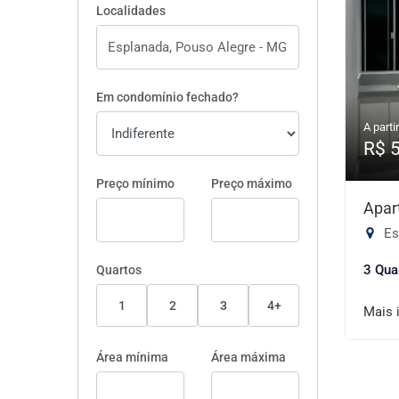
Localidades
Em condomínio fechado?
A partir
R$ 
Preço mínimo
Preço máximo
Apar
Es
3 Qua
Quartos
1
2
3
4+
Mais 
Área mínima
Área máxima