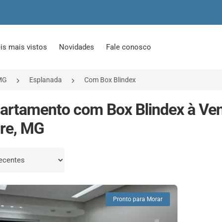
is mais vistos
Novidades
Fale conosco
MG
Esplanada
Com Box Blindex
artamento com Box Blindex à Ve
re, MG
por
Pronto para Morar