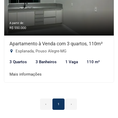
A partir de:
R$ 550.000
Apartamento à Venda com 3 quartos, 110m²
Esplanada, Pouso Alegre-MG
3 Quartos
3 Banheiros
1 Vaga
110 m²
Mais informações
‹
1
›