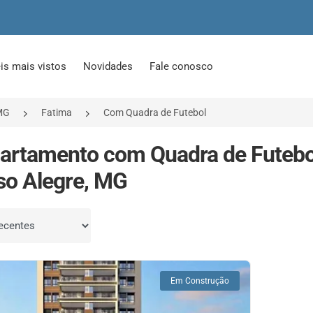
is mais vistos
Novidades
Fale conosco
MG
Fatima
Com Quadra de Futebol
artamento com Quadra de Futebo
o Alegre, MG
por
Em Construção