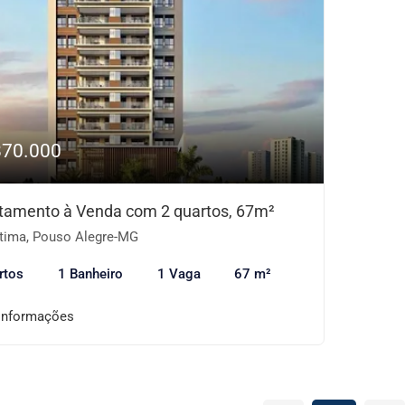
870.000
tamento à Venda com 2 quartos, 67m²
tima, Pouso Alegre-MG
rtos
1 Banheiro
1 Vaga
67 m²
informações