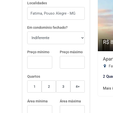
Localidades
Em condomínio fechado?
R$ 
Preço mínimo
Preço máximo
Apar
Fa
2 Qua
Quartos
1
2
3
4+
Mais 
Área mínima
Área máxima