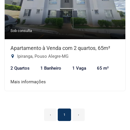
Sob consulta
Apartamento à Venda com 2 quartos, 65m²
Ipiranga, Pouso Alegre-MG
2 Quartos
1 Banheiro
1 Vaga
65 m²
Mais informações
‹
1
›