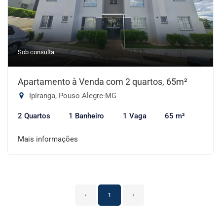
Sob consulta
Apartamento à Venda com 2 quartos, 65m²
Ipiranga, Pouso Alegre-MG
2 Quartos
1 Banheiro
1 Vaga
65 m²
Mais informações
‹
1
›