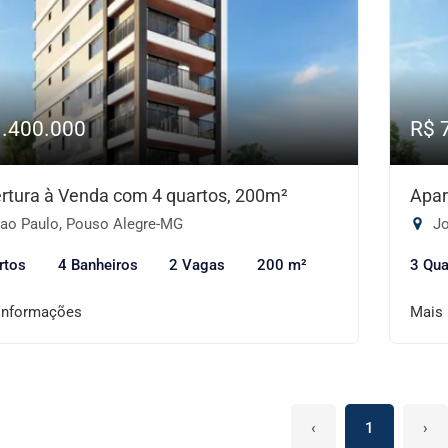
1.400.000
R$ 
rtura à Venda com 4 quartos, 200m²
Apar
ao Paulo, Pouso Alegre-MG
Jo
rtos
4 Banheiros
2 Vagas
200 m²
3 Qua
informações
Mais
‹
1
›