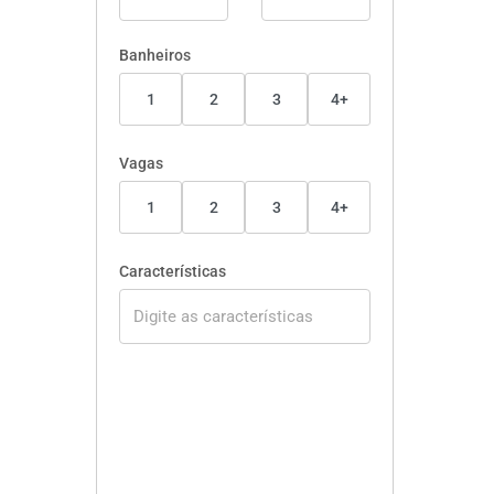
Banheiros
1
2
3
4+
Vagas
1
2
3
4+
Características