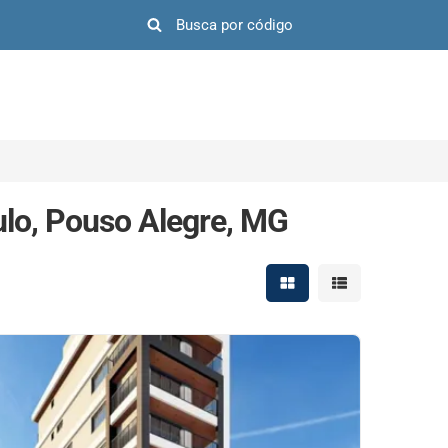
lo, Pouso Alegre, MG
Mostrar resultados em 
Mostrar resultad