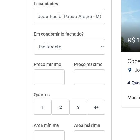
Localidades
Em condomínio fechado?
R$ 
Cobe
Preço mínimo
Preço máximo
Jo
4 Qua
Quartos
Mais 
1
2
3
4+
Área mínima
Área máxima