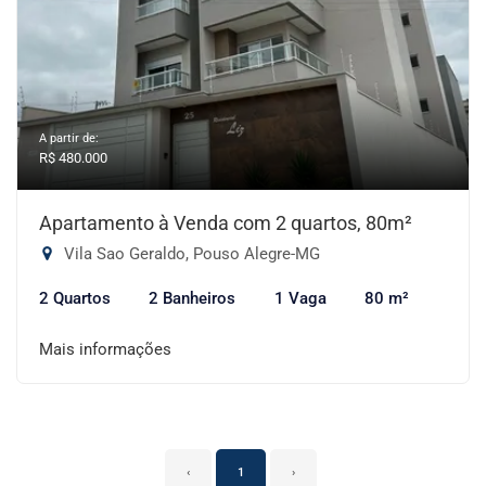
A partir de:
R$ 480.000
Apartamento à Venda com 2 quartos, 80m²
Vila Sao Geraldo, Pouso Alegre-MG
2 Quartos
2 Banheiros
1 Vaga
80 m²
Mais informações
‹
1
›