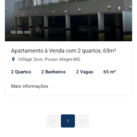
R$ 300.000
Apartamento à Venda com 2 quartos, 65m²
Village Sion, Pouso Alegre-MG
2 Quartos
2 Banheiros
2 Vagas
65 m²
Mais informações
‹
1
›