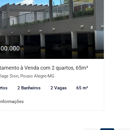
300.000
tamento à Venda com 2 quartos, 65m²
llage Sion, Pouso Alegre-MG
rtos
2 Banheiros
2 Vagas
65 m²
informações