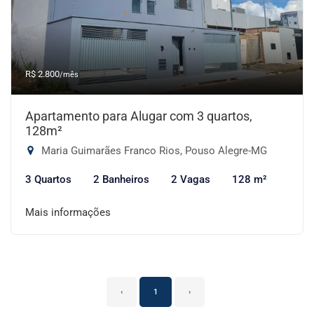
R$ 2.800
/mês
Apartamento para Alugar com 3 quartos,
128m²
Maria Guimarães Franco Rios, Pouso Alegre-MG
3 Quartos
2 Banheiros
2 Vagas
128 m²
Mais informações
‹
1
›