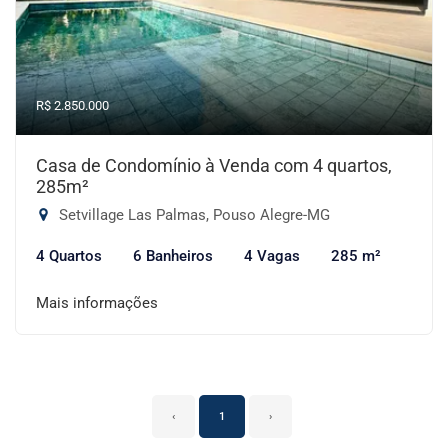
R$ 2.850.000
Casa de Condomínio à Venda com 4 quartos,
285m²
Setvillage Las Palmas, Pouso Alegre-MG
4 Quartos
6 Banheiros
4 Vagas
285 m²
Mais informações
‹
1
›