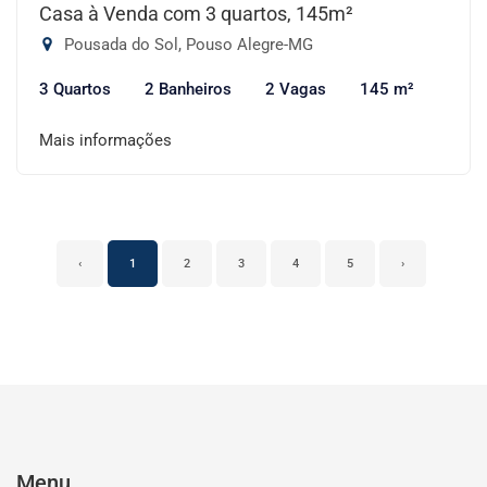
Casa à Venda com 3 quartos, 145m²
Pousada do Sol, Pouso Alegre-MG
3 Quartos
2 Banheiros
2 Vagas
145 m²
Mais informações
‹
1
2
3
4
5
›
Menu