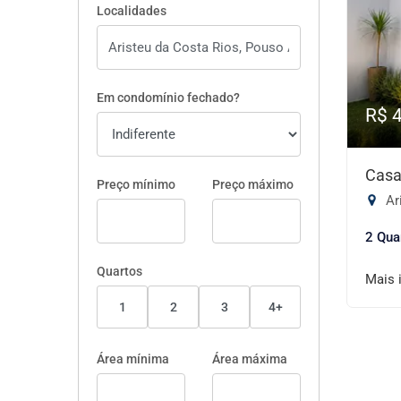
Localidades
Em condomínio fechado?
R$ 
Casa
Preço mínimo
Preço máximo
Ar
2 Qua
Quartos
Mais 
1
2
3
4+
Área mínima
Área máxima