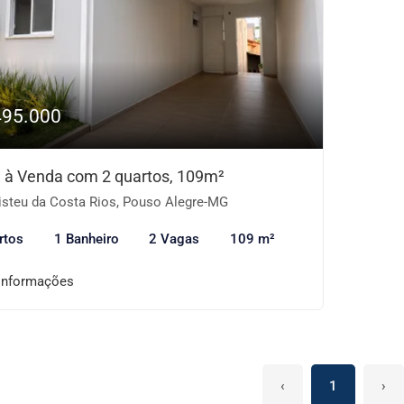
495.000
 à Venda com 2 quartos, 109m²
isteu da Costa Rios, Pouso Alegre-MG
rtos
1 Banheiro
2 Vagas
109 m²
informações
‹
1
›