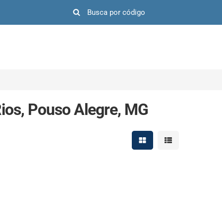
Rios, Pouso Alegre, MG
Mostrar resultados em 
Mostrar resultad