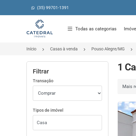
(35) 99701-1391
Página inicial
Todas as categorias
Imóve
Início
Casas à venda
Pouso Alegre/MG
1 Ca
Filtrar
Transação
Ordenar 
Tipos de imóvel