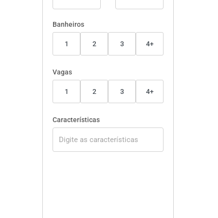
Banheiros
1
2
3
4+
Vagas
1
2
3
4+
Características