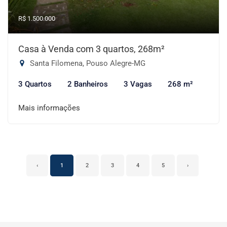
R$ 1.500.000
Casa à Venda com 3 quartos, 268m²
Santa Filomena, Pouso Alegre-MG
3 Quartos
2 Banheiros
3 Vagas
268 m²
Mais informações
‹
1
2
3
4
5
›