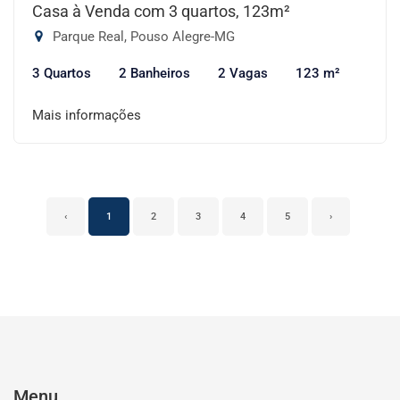
Casa à Venda com 3 quartos, 123m²
Parque Real, Pouso Alegre-MG
3 Quartos
2 Banheiros
2 Vagas
123 m²
Mais informações
‹
1
2
3
4
5
›
Menu