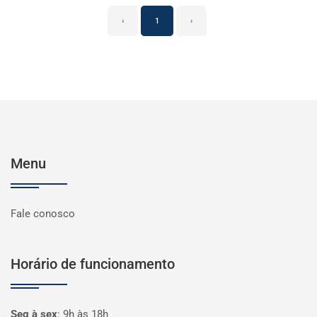
‹
1
›
Menu
Fale conosco
Horário de funcionamento
Seg à sex
:
9h às 18h