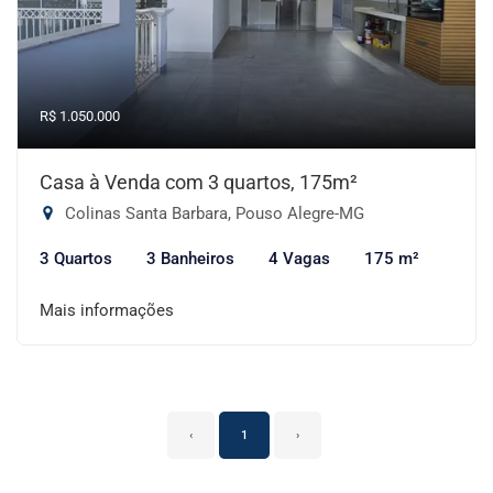
R$ 1.050.000
Casa à Venda com 3 quartos, 175m²
Colinas Santa Barbara, Pouso Alegre-MG
3 Quartos
3 Banheiros
4 Vagas
175 m²
Mais informações
‹
1
›