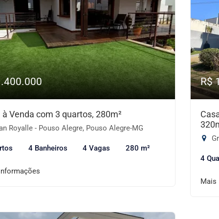
1.400.000
R$ 
 à Venda com 3 quartos, 280m²
Casa
320
an Royalle - Pouso Alegre, Pouso Alegre-MG
Gr
rtos
4 Banheiros
4 Vagas
280 m²
4 Qua
informações
Mais