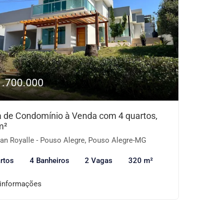
1.700.000
 de Condomínio à Venda com 4 quartos,
m²
an Royalle - Pouso Alegre, Pouso Alegre-MG
rtos
4 Banheiros
2 Vagas
320 m²
 informações