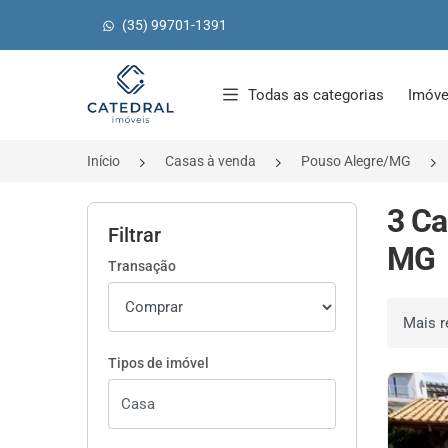
(35) 99701-1391
Página inicial
Todas as categorias
Imóve
Início
Casas à venda
Pouso Alegre/MG
3 Ca
Filtrar
MG
Transação
Ordenar 
Tipos de imóvel