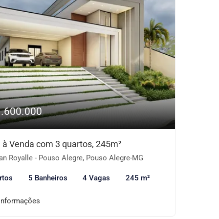
1.600.000
 à Venda com 3 quartos, 245m²
an Royalle - Pouso Alegre, Pouso Alegre-MG
rtos
5 Banheiros
4 Vagas
245 m²
informações