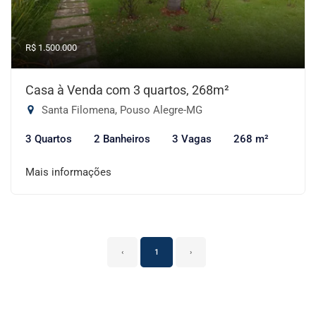
R$ 1.500.000
Casa à Venda com 3 quartos, 268m²
Santa Filomena, Pouso Alegre-MG
3 Quartos
2 Banheiros
3 Vagas
268 m²
Mais informações
‹
1
›