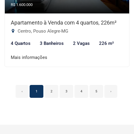
R$ 1.600.000
Apartamento à Venda com 4 quartos, 226m²
Centro, Pouso Alegre-MG
4 Quartos
3 Banheiros
2 Vagas
226 m²
Mais informações
‹
1
2
3
4
5
›