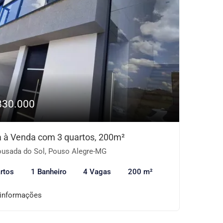
830.000
 à Venda com 3 quartos, 200m²
usada do Sol, Pouso Alegre-MG
rtos
1 Banheiro
4 Vagas
200 m²
 informações