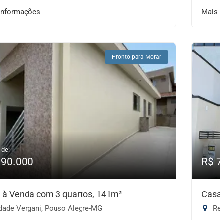
informações
Mais
Pronto para Morar
 de:
790.000
R$ 
 à Venda com 3 quartos, 141m²
Casa
dade Vergani, Pouso Alegre-MG
Re