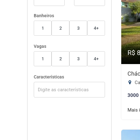
Banheiros
1
2
3
4+
Vagas
R$ 
1
2
3
4+
Chác
Características
Ca
3000
Mais 