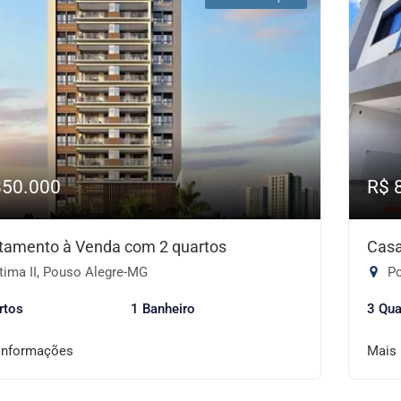
850.000
R$ 
tamento à Venda com 2 quartos
Casa
tima II, Pouso Alegre-MG
Po
rtos
1 Banheiro
3 Qua
informações
Mais