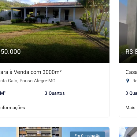
850.000
R$ 
ara à Venda com 3000m²
Casa
nta Galo, Pouso Alegre-MG
Re
 M²
3 Quartos
3 Qua
informações
Mais
Em Construção