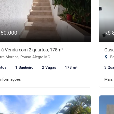
850.000
R$ 
 à Venda com 2 quartos, 178m²
Casa
rra Morena, Pouso Alegre-MG
Ba
rtos
1 Banheiro
2 Vagas
178 m²
3 Qua
informações
Mais