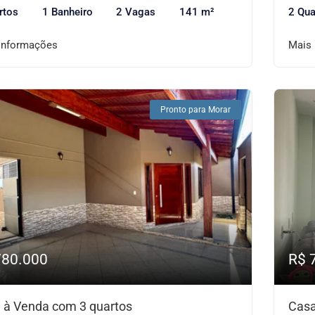
rtos
1 Banheiro
2 Vagas
141 m²
2 Qua
informações
Mais
Pronto para Morar
780.000
R$ 
 à Venda com 3 quartos
Casa