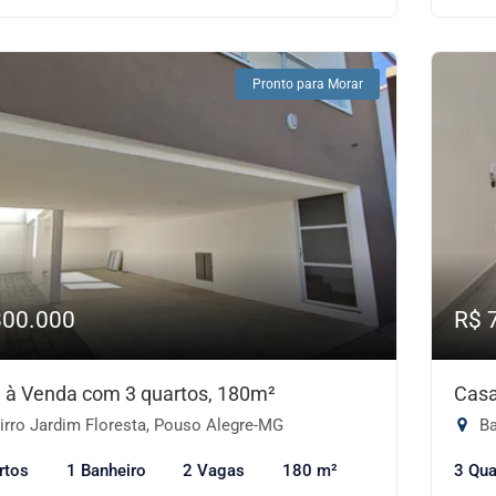
Pronto para Morar
800.000
R$ 
 à Venda com 3 quartos, 180m²
Casa
irro Jardim Floresta, Pouso Alegre-MG
Ba
rtos
1 Banheiro
2 Vagas
180 m²
3 Qua