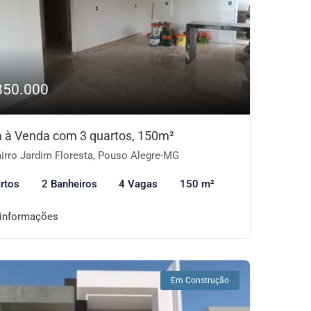
850.000
 à Venda com 3 quartos, 150m²
irro Jardim Floresta, Pouso Alegre-MG
rtos
2 Banheiros
4 Vagas
150 m²
 informações
Em Construção