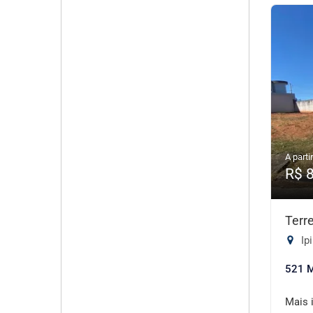
A partir
R$ 
Terr
Ip
521 
Mais 