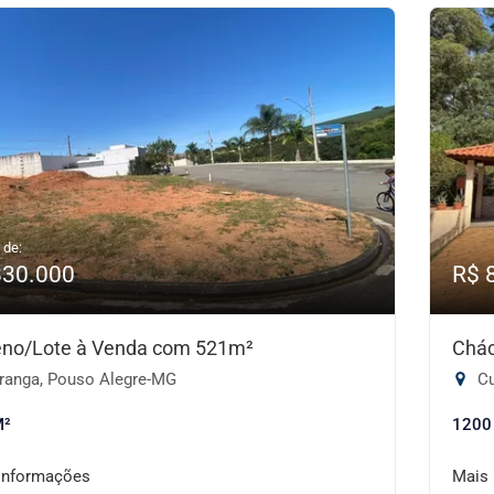
 de:
830.000
R$ 
eno/Lote à Venda com 521m²
Chác
iranga, Pouso Alegre-MG
Cu
M²
1200
informações
Mais