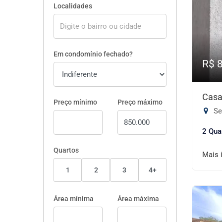
Localidades
Em condomínio fechado?
R$ 
Casa
Preço mínimo
Preço máximo
Se
2 Qua
Quartos
Mais 
1
2
3
4+
Área mínima
Área máxima