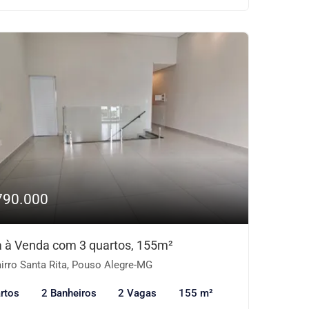
790.000
 à Venda com 3 quartos, 155m²
irro Santa Rita, Pouso Alegre-MG
rtos
2 Banheiros
2 Vagas
155 m²