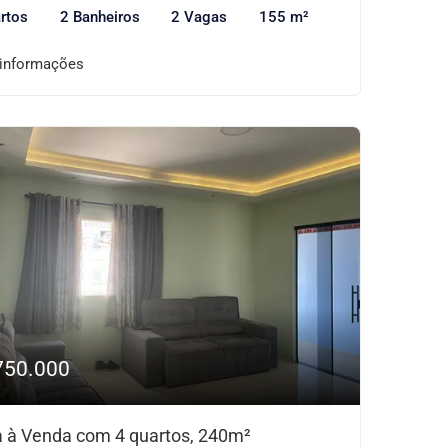
rtos
2 Banheiros
2 Vagas
155 m²
 informações
750.000
 à Venda com 4 quartos, 240m²