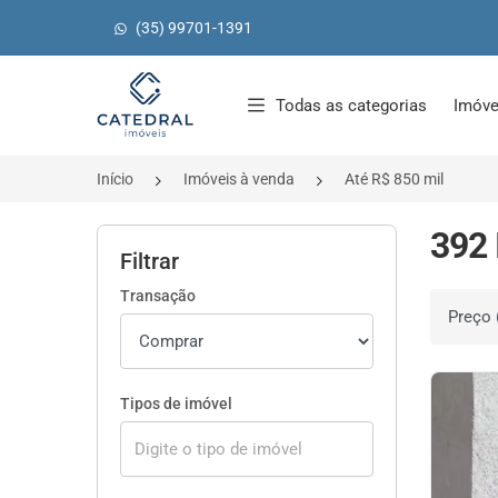
(35) 99701-1391
Página inicial
Todas as categorias
Imóve
Início
Imóveis à venda
Até R$ 850 mil
392 
Filtrar
Transação
Ordenar 
Tipos de imóvel