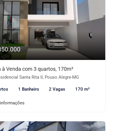
850.000
 à Venda com 3 quartos, 170m²
sidencial Santa Rita II, Pouso Alegre-MG
rtos
1 Banheiro
2 Vagas
170 m²
 informações