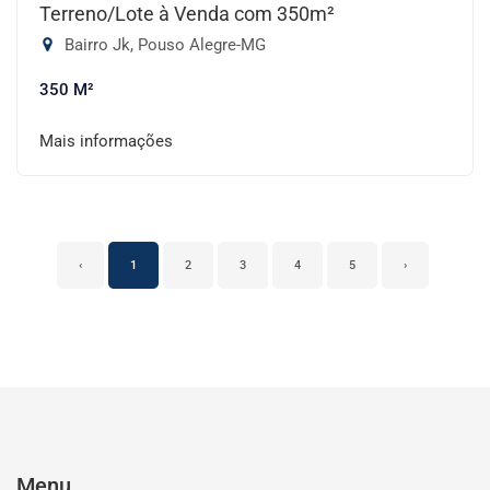
Terreno/Lote à Venda com 350m²
Bairro Jk, Pouso Alegre-MG
350 M²
Mais informações
‹
1
2
3
4
5
›
Menu