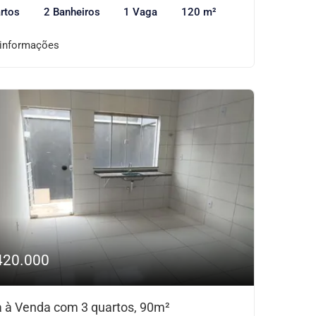
rtos
2 Banheiros
1 Vaga
120 m²
 informações
420.000
 à Venda com 3 quartos, 90m²