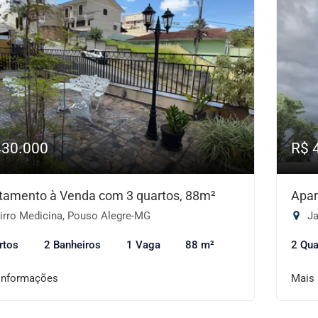
430.000
R$ 
tamento à Venda com 3 quartos, 88m²
Apar
irro Medicina, Pouso Alegre-MG
Ja
rtos
2 Banheiros
1 Vaga
88 m²
2 Qua
informações
Mais