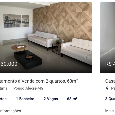
430.000
R$ 
tamento à Venda com 2 quartos, 63m²
Casa
tima III, Pouso Alegre-MG
Pa
rtos
1 Banheiro
2 Vagas
63 m²
3 Qua
informações
Mais