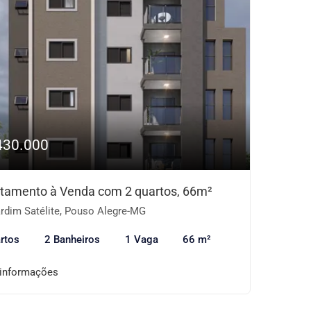
430.000
tamento à Venda com 2 quartos, 66m²
rdim Satélite, Pouso Alegre-MG
rtos
2 Banheiros
1 Vaga
66 m²
 informações