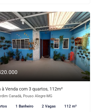
420.000
 à Venda com 3 quartos, 112m²
rdim Canadá, Pouso Alegre-MG
rtos
1 Banheiro
2 Vagas
112 m²