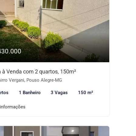
430.000
 à Venda com 2 quartos, 150m²
irro Vergani, Pouso Alegre-MG
rtos
1 Banheiro
3 Vagas
150 m²
 informações