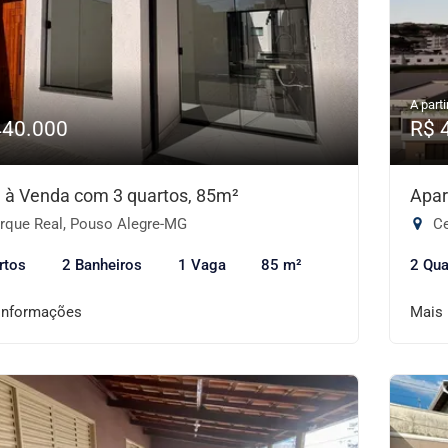
A parti
440.000
R$ 
 à Venda com 3 quartos, 85m²
Apar
rque Real, Pouso Alegre-MG
Ce
rtos
2 Banheiros
1 Vaga
85 m²
2 Qua
informações
Mais