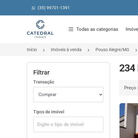
(35) 99701-1391
Página inicial
Todas as categorias
Imóve
Início
Imóveis à venda
Pouso Alegre/MG
234 
Filtrar
Transação
Ordenar 
Tipos de imóvel