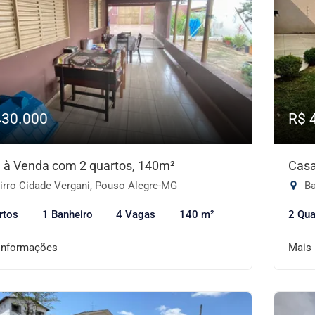
430.000
R$ 
 à Venda com 2 quartos, 140m²
Casa
irro Cidade Vergani, Pouso Alegre-MG
Ba
rtos
1 Banheiro
4 Vagas
140 m²
2 Qua
informações
Mais