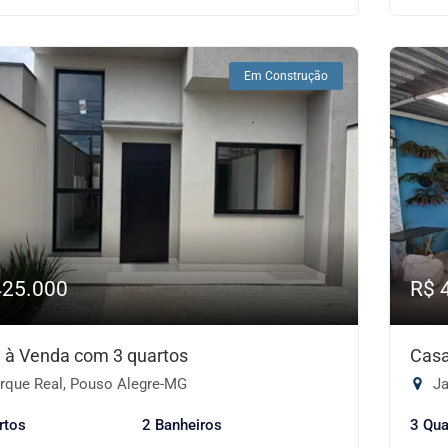
Em Construção
425.000
R$ 
 à Venda com 3 quartos
Casa
rque Real, Pouso Alegre-MG
Ja
rtos
2 Banheiros
3 Qua