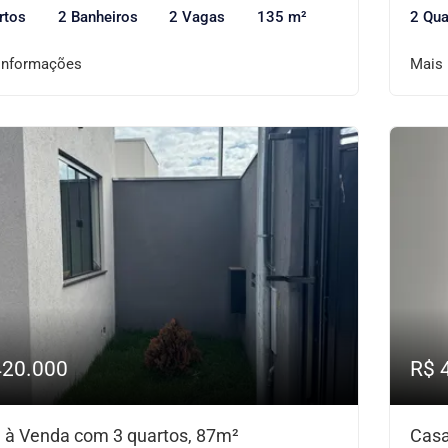
rtos
2 Banheiros
2 Vagas
135 m²
2 Qua
informações
Mais
420.000
R$ 
 à Venda com 3 quartos, 87m²
Casa