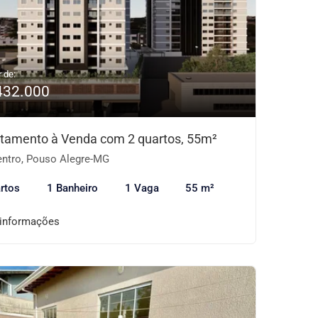
r de:
432.000
tamento à Venda com 2 quartos, 55m²
ntro, Pouso Alegre-MG
rtos
1 Banheiro
1 Vaga
55 m²
 informações