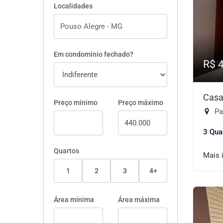
Localidades
Em condomínio fechado?
R$ 
Casa
Preço mínimo
Preço máximo
Pa
3 Qua
Quartos
Mais 
1
2
3
4+
Área mínima
Área máxima