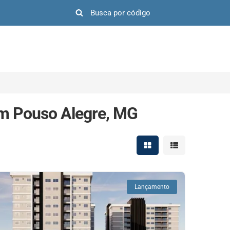
em Pouso Alegre, MG
Mostrar resultados em 
Mostrar resultad
Lançamento