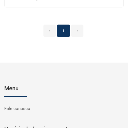
‹
1
›
Menu
Fale conosco