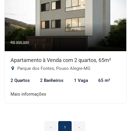
R$ 355.000
Apartamento à Venda com 2 quartos, 65m²
Parque dos Fontes, Pouso Alegre-MG
2 Quartos
2 Banheiros
1 Vaga
65 m²
Mais informações
‹
1
›