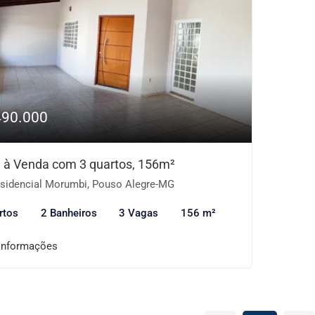
490.000
 à Venda com 3 quartos, 156m²
sidencial Morumbi, Pouso Alegre-MG
rtos
2 Banheiros
3 Vagas
156 m²
informações