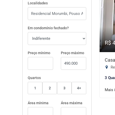
Localidades
Em condomínio fechado?
R$ 
Preço mínimo
Preço máximo
Casa
Re
3 Qua
Quartos
1
2
3
4+
Mais 
Área mínima
Área máxima