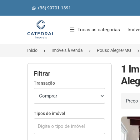
(35) 99701-1391
Página inicial
Todas as categorias
Imóve
Início
Imóveis à venda
Pouso Alegre/MG
1 Im
Filtrar
Aleg
Transação
Ordenar 
Tipos de imóvel