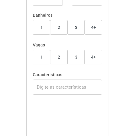
Banheiros
1
2
3
4+
Vagas
1
2
3
4+
Características