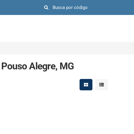
 Pouso Alegre, MG
Mostrar resultados em 
Mostrar resultad