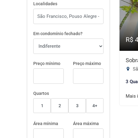
Localidades
Em condomínio fechado?
R$ 
Sobr
Preço mínimo
Preço máximo
Sã
3 Qua
Quartos
Mais 
1
2
3
4+
Área mínima
Área máxima