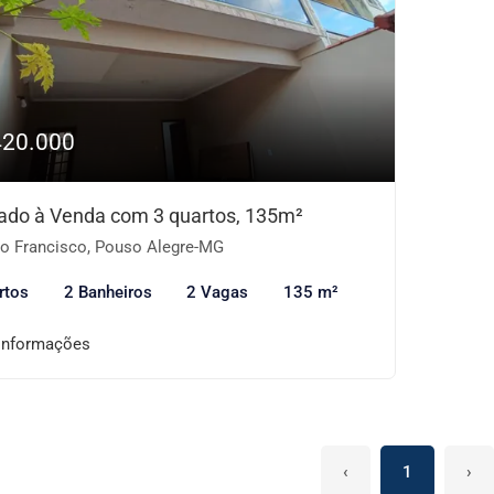
420.000
ado à Venda com 3 quartos, 135m²
o Francisco, Pouso Alegre-MG
rtos
2 Banheiros
2 Vagas
135 m²
informações
‹
1
›