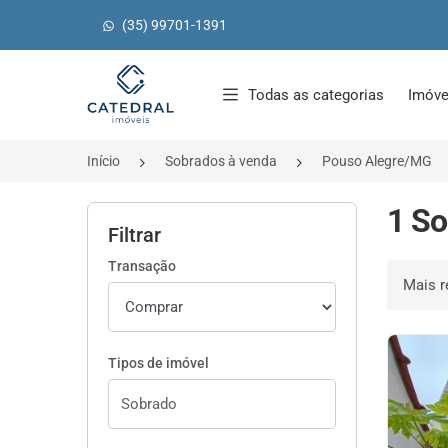
(35) 99701-1391
Página inicial
Todas as categorias
Imóve
Início
Sobrados à venda
Pouso Alegre/MG
1 So
Filtrar
Transação
Ordenar 
Tipos de imóvel