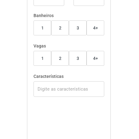
Banheiros
1
2
3
4+
Vagas
1
2
3
4+
Características