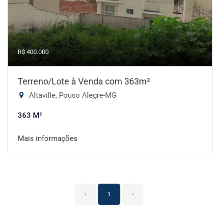
R$ 400.000
Terreno/Lote à Venda com 363m²
Altaville, Pouso Alegre-MG
363 M²
Mais informações
‹
1
›