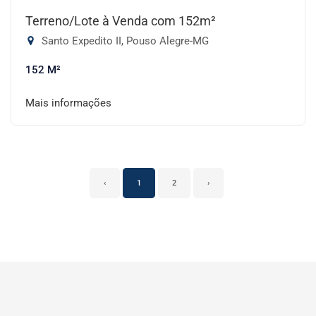
Terreno/Lote à Venda com 152m²
Santo Expedito II, Pouso Alegre-MG
152 M²
Mais informações
‹
1
2
›