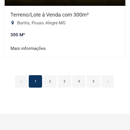
Terreno/Lote à Venda com 300m²
Buritis, Pouso Alegre-MG
300 M²
Mais informações
‹
1
2
3
4
5
›