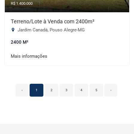
R$ 1.400.000
Terreno/Lote à Venda com 2400m²
Jardim Canadá, Pouso Alegre-MG
2400 M²
Mais informações
‹
1
2
3
4
5
›