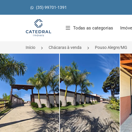
(35) 99701-1391
Página inicial
Todas as categorias
Imóve
Início
Chácaras à venda
Pouso Alegre/MG
<