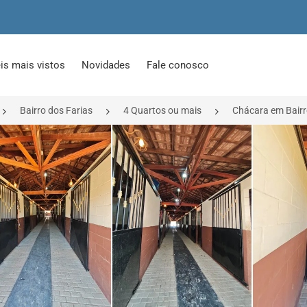
is mais vistos
Novidades
Fale conosco
Bairro dos Farias
4 Quartos ou mais
Chácara em Bairr