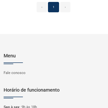
‹
1
›
Menu
Fale conosco
Horário de funcionamento
Seg à sex
:
9h às 18h